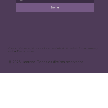
Enviar
O seu território ou negócio tem um futuro que ainda não foi revelado. A conversa começa
aqui. →
Entre em contato.
© 2026 Licornne. Todos os direitos reservados.