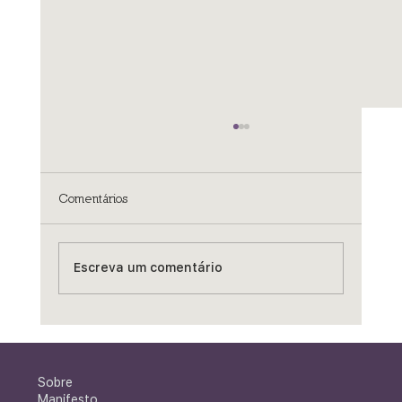
Comentários
Escreva um comentário
Bike Park na Mina de Águas Claras:
quando uma visão de futuro começa a
se realizar
Sobre
Manifesto