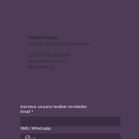
Felipe França
founder & principal consultant
+55 31 99808 9596
felipe@licornne.co
@licornne.co
Inscreva-se para receber novidades
Email
*
SMS / Whatsapp