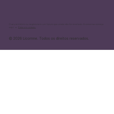
O seu território ou negócio tem um futuro que ainda não foi revelado. A conversa começa
aqui. →
Entre em contato.
© 2026 Licornne. Todos os direitos reservados.