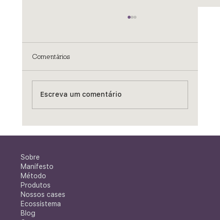
Comentários
Escreva um comentário
Porque a escuta profunda é essencial
para o melhor desenvolvimento dos
territórios
Sobre
Manifesto
Método
Produtos
Nossos cases
Ecossistema
Blog