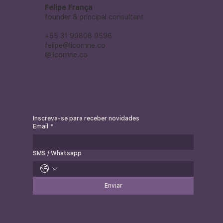
Felipe França
founder & principal consultant
+55 31 99808 9596
felipe@licornne.co
@licornne.co
Inscreva-se para receber novidades
Email
*
SMS / Whatsapp
Enviar