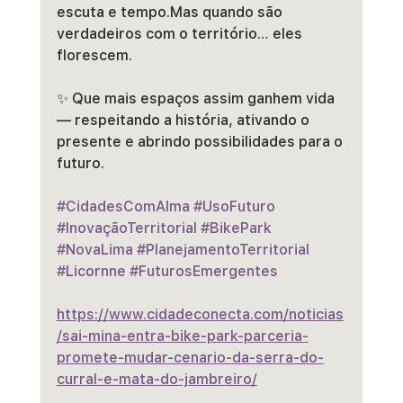
escuta e tempo.Mas quando são 
verdadeiros com o território… eles 
florescem.
✨ Que mais espaços assim ganhem vida 
— respeitando a história, ativando o 
presente e abrindo possibilidades para o 
futuro.
#CidadesComAlma
#UsoFuturo
#InovaçãoTerritorial
#BikePark
#NovaLima
#PlanejamentoTerritorial
#Licornne
#FuturosEmergentes
https://www.cidadeconecta.com/noticias
/sai-mina-entra-bike-park-parceria-
promete-mudar-cenario-da-serra-do-
curral-e-mata-do-jambreiro/