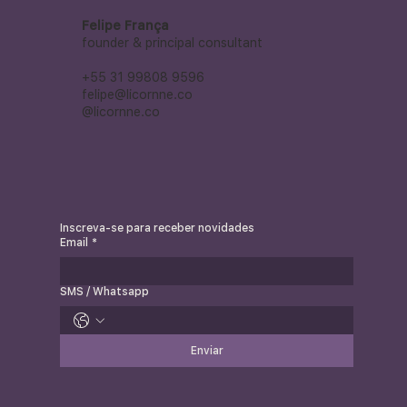
Felipe França
founder & principal consultant
+55 31 99808 9596
felipe@licornne.co
@licornne.co
Inscreva-se para receber novidades
Email
*
SMS / Whatsapp
Enviar