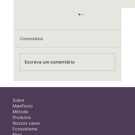
Comentários
Escreva um comentário
Bike Park na Mina de Águas Claras:
quando uma visão de futuro começa a
se realizar
Sobre
Manifesto
Método
Produtos
Nossos cases
Ecossistema
Blog