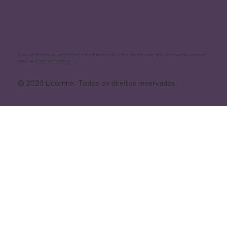
O seu território ou negócio tem um futuro que ainda não foi revelado. A conversa começa
aqui. →
Entre em contato.
© 2026 Licornne. Todos os direitos reservados.