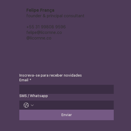
Felipe França
founder & principal consultant
+55 31 99808 9596
felipe@licornne.co
@licornne.co
Inscreva-se para receber novidades
Email
*
SMS / Whatsapp
Enviar