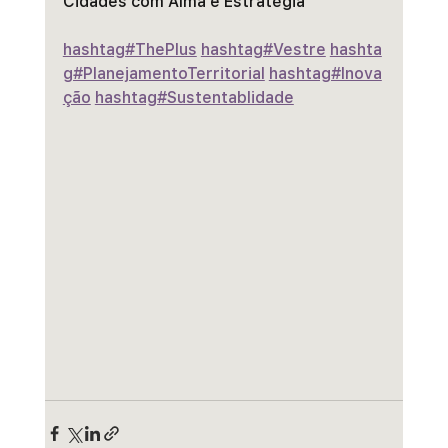
Cidades com Alma e Estratégia
hashtag#ThePlus
hashtag#Vestre
hashta
g#PlanejamentoTerritorial
hashtag#Inova
ção
hashtag#Sustentablidade