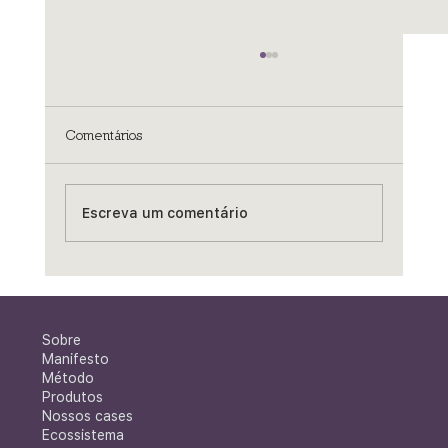
Comentários
Escreva um comentário
Porque a escuta profunda é essencial
para o melhor desenvolvimento dos
territórios
Sobre
Manifesto
Método
Produtos
Nossos cases
Ecossistema