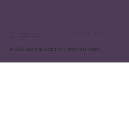
O seu território ou negócio tem um futuro que ainda não foi revelado. A conversa começa
aqui. →
Entre em contato.
© 2026 Licornne. Todos os direitos reservados.