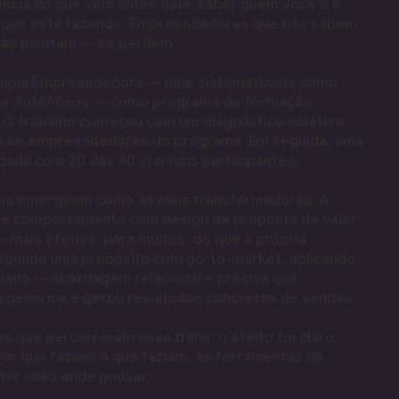
ência do que vem antes dela: saber quem você é e
o que está fazendo. Empreendedores que não sabem
não pivotam — se perdem.
erapia Empreendedora — hoje sistematizada como
os Autênticos — como programa de formação
. O trabalho começou com um diagnóstico coletivo
s os empreendedores do programa. Em seguida, uma
undada com 20 das 40 startups participantes.
ria emergiram como as mais transformadoras. A
o e comportamento com design de proposta de valor
mais efetiva, para muitos, do que a própria
segunda unia propósito com go-to-market, aplicando
guiado — abordagem relacional e precisa que
o genérica e gerou resultados concretos de vendas.
que percorreram essa trilha, o efeito foi claro:
r que faziam o que faziam, as ferramentas de
ter chão onde pousar.