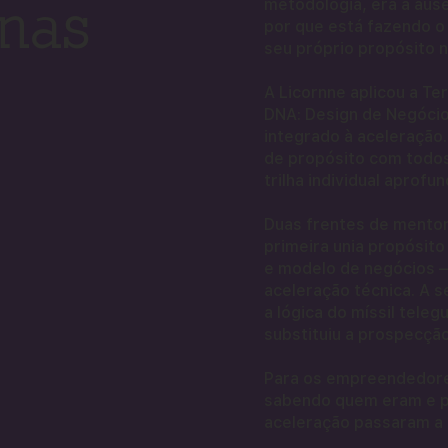
inas
metodologia, era a aus
por que está fazendo 
seu próprio propósito 
A Licornne aplicou a T
DNA: Design de Negóci
integrado à aceleração
de propósito com todo
trilha individual aprof
Duas frentes de mento
primeira unia propósit
e modelo de negócios — 
aceleração técnica. A 
a lógica do míssil tele
substituiu a prospecçã
Para os empreendedores 
sabendo quem eram e po
aceleração passaram a 