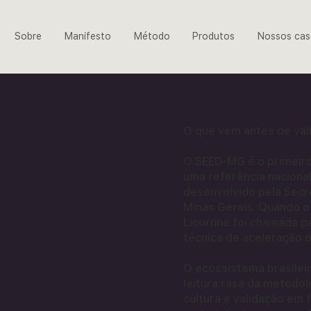
Sobre
Manifesto
Método
Produtos
Nossos cas
O que vem antes de val
O SEED-MG é o primeiro
uma referência nacion
desenvolvido pela Secr
Minas Gerais. Quando 
Licornne foi chamada p
técnica de aceleração o
O ecossistema brasileir
leitura rasa da metodo
cultura e validação em 