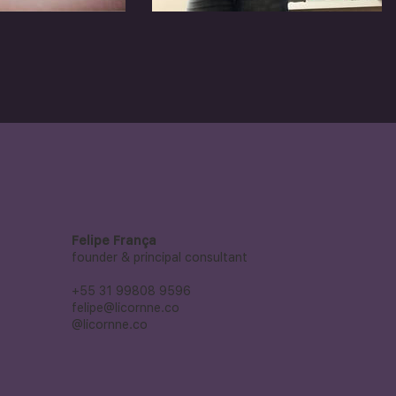
Felipe França
founder & principal consultant
+55 31 99808 9596
felipe@licornne.co
@licornne.co