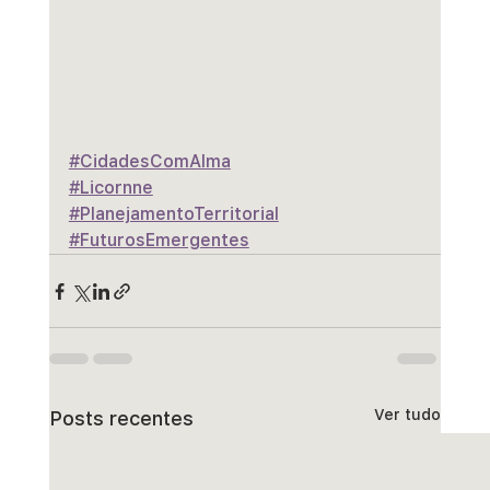
#CidadesComAlma
#Licornne
#PlanejamentoTerritorial
#FuturosEmergentes
Ver tudo
Posts recentes