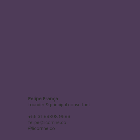
Felipe França
founder & principal consultant
+55 31 99808 9596
felipe@licornne.co
@licornne.co