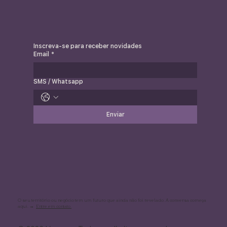
Inscreva-se para receber novidades
Email
*
SMS / Whatsapp
Enviar
O seu território ou negócio tem um futuro que ainda não foi revelado. A conversa começa
aqui. →
Entre em contato.