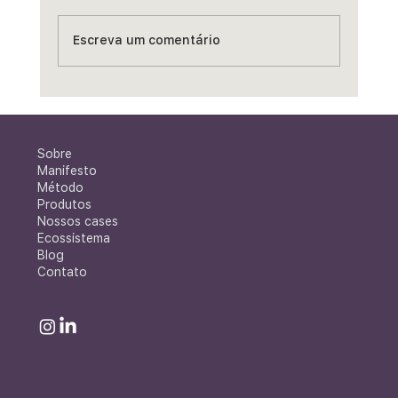
Escreva um comentário
Bike Park na Mina de Águas Claras:
quando uma visão de futuro começa a
se realizar
Sobre
Manifesto
Método
Produtos
Nossos cases
Ecossistema
Blog
Contato